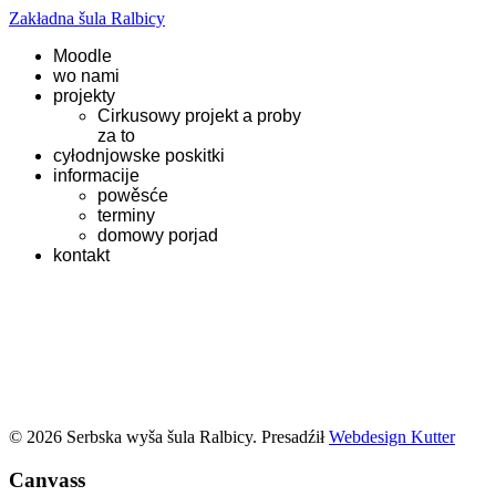
Zakładna šula Ralbicy
Moodle
wo nami
projekty
Cirkusowy projekt a proby
za to
cyłodnjowske poskitki
informacije
powěsće
terminy
domowy porjad
kontakt
© 2026 Serbska wyša šula Ralbicy. Presadźił
Webdesign Kutter
Canvass