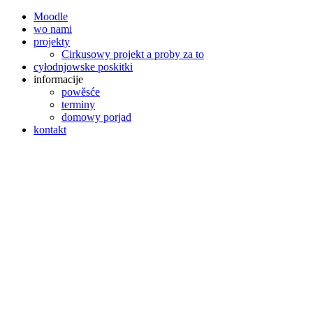
Moodle
wo nami
projekty
Cirkusowy projekt a proby za to
cyłodnjowske poskitki
informacije
powěsće
terminy
domowy porjad
kontakt